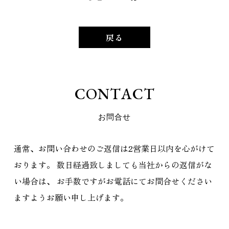
戻る
C
O
N
T
A
C
T
お
問
合
せ
通常、お問い合わせのご返信は2営業日以内を心がけて
おります。
数日経過致しましても当社からの返信がな
い場合は、
お手数ですがお電話にてお問合せください
ますようお願い申し上げます。