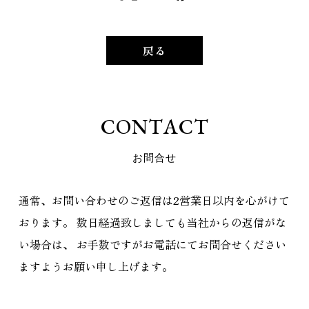
戻る
C
O
N
T
A
C
T
お
問
合
せ
通常、お問い合わせのご返信は2営業日以内を心がけて
おります。
数日経過致しましても当社からの返信がな
い場合は、
お手数ですがお電話にてお問合せください
ますようお願い申し上げます。