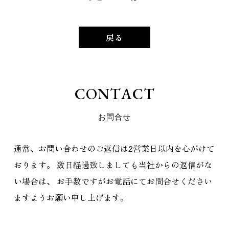
戻る
C
O
N
T
A
C
T
お
問
合
せ
通常、お問い合わせのご返信は2営業日以内を心がけて
おります。
数日経過致しましても当社からの返信がな
い場合は、
お手数ですがお電話にてお問合せください
ますようお願い申し上げます。