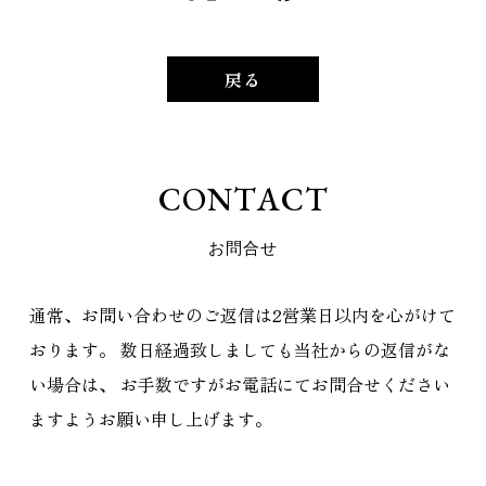
戻る
C
O
N
T
A
C
T
お
問
合
せ
通常、お問い合わせのご返信は2営業日以内を心がけて
おります。
数日経過致しましても当社からの返信がな
い場合は、
お手数ですがお電話にてお問合せください
ますようお願い申し上げます。