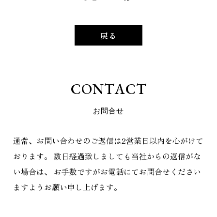
戻る
C
O
N
T
A
C
T
お
問
合
せ
通常、お問い合わせのご返信は2営業日以内を心がけて
おります。
数日経過致しましても当社からの返信がな
い場合は、
お手数ですがお電話にてお問合せください
ますようお願い申し上げます。