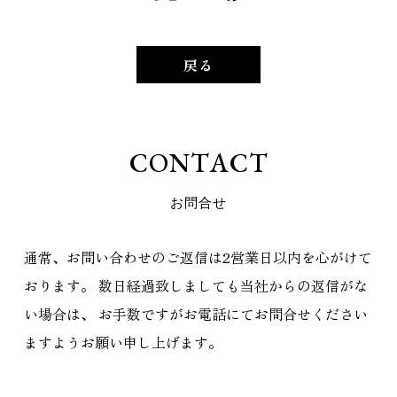
戻る
C
O
N
T
A
C
T
お
問
合
せ
通常、お問い合わせのご返信は2営業日以内を心がけて
おります。
数日経過致しましても当社からの返信がな
い場合は、
お手数ですがお電話にてお問合せください
ますようお願い申し上げます。