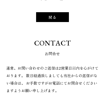
戻る
C
O
N
T
A
C
T
お
問
合
せ
通常、お問い合わせのご返信は2営業日以内を心がけて
おります。
数日経過致しましても当社からの返信がな
い場合は、
お手数ですがお電話にてお問合せください
ますようお願い申し上げます。