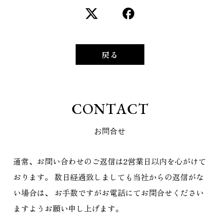
戻る
C
O
N
T
A
C
T
お
問
合
せ
通常、お問い合わせのご返信は2営業日以内を心がけて
おります。
数日経過致しましても当社からの返信がな
い場合は、
お手数ですがお電話にてお問合せください
ますようお願い申し上げます。