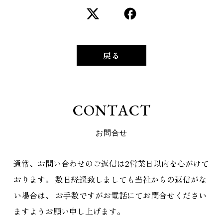
戻る
C
O
N
T
A
C
T
お
問
合
せ
通常、お問い合わせのご返信は2営業日以内を心がけて
おります。
数日経過致しましても当社からの返信がな
い場合は、
お手数ですがお電話にてお問合せください
ますようお願い申し上げます。