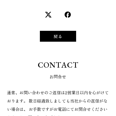
戻る
C
O
N
T
A
C
T
お
問
合
せ
通常、お問い合わせのご返信は2営業日以内を心がけて
おります。
数日経過致しましても当社からの返信がな
い場合は、
お手数ですがお電話にてお問合せください