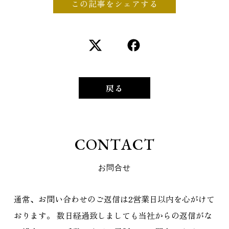
この記事をシェアする
戻る
C
O
N
T
A
C
T
お
問
合
せ
通常、お問い合わせのご返信は2営業日以内を心がけて
おります。
数日経過致しましても当社からの返信がな