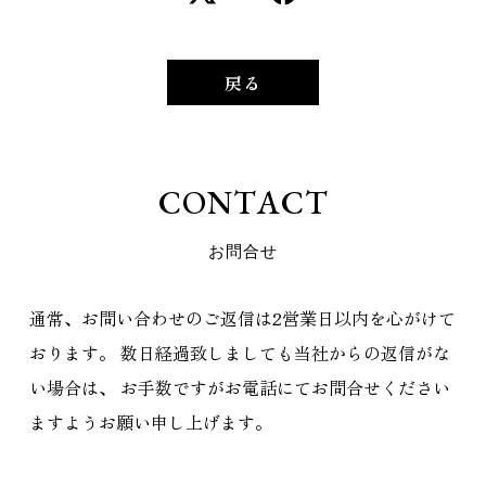
戻る
C
O
N
T
A
C
T
お
問
合
せ
通常、お問い合わせのご返信は2営業日以内を心がけて
おります。
数日経過致しましても当社からの返信がな
い場合は、
お手数ですがお電話にてお問合せください
ますようお願い申し上げます。