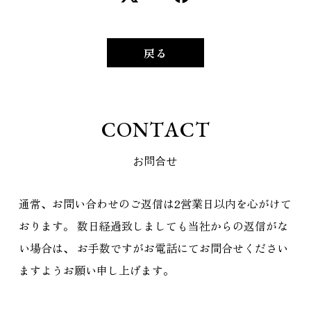
戻る
C
O
N
T
A
C
T
お
問
合
せ
通常、お問い合わせのご返信は2営業日以内を心がけて
おります。
数日経過致しましても当社からの返信がな
い場合は、
お手数ですがお電話にてお問合せください
ますようお願い申し上げます。