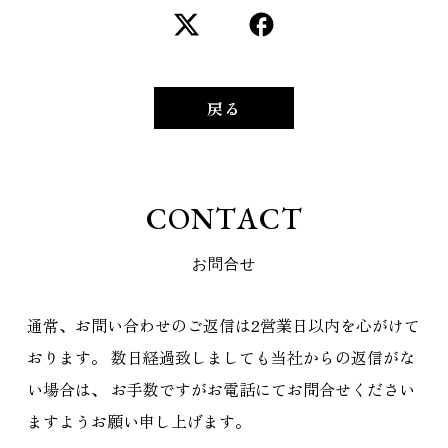
戻る
C
O
N
T
A
C
T
お
問
合
せ
通常、お問い合わせのご返信は2営業日以内を心がけて
おります。
数日経過致しましても当社からの返信がな
い場合は、
お手数ですがお電話にてお問合せください
ますようお願い申し上げます。