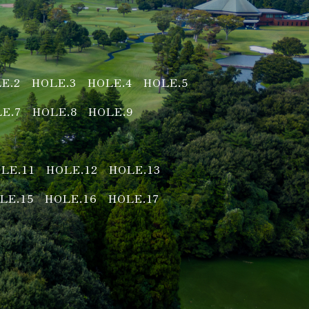
E.2
HOLE.3
HOLE.4
HOLE.5
E.7
HOLE.8
HOLE.9
LE.11
HOLE.12
HOLE.13
LE.15
HOLE.16
HOLE.17