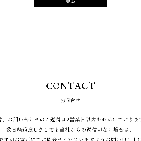
戻る
C
O
N
T
A
C
T
お
問
合
せ
常、お問い合わせのご返信は2営業日以内を心がけておりま
数日経過致しましても当社からの返信がない場合は、
ですがお電話にてお問合せくださいますようお願い申し上