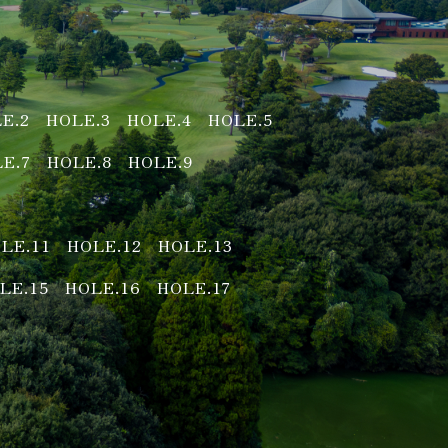
E.2
HOLE.3
HOLE.4
HOLE.5
E.7
HOLE.8
HOLE.9
LE.11
HOLE.12
HOLE.13
LE.15
HOLE.16
HOLE.17