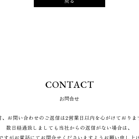
戻る
C
O
N
T
A
C
T
お
問
合
せ
常、お問い合わせのご返信は2営業日以内を心がけておりま
数日経過致しましても当社からの返信がない場合は、
ですがお電話にてお問合せくださいますようお願い申し上