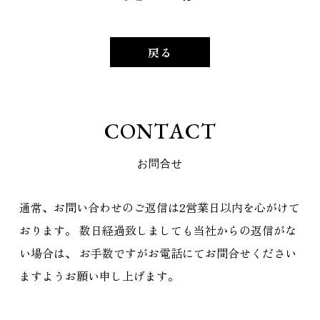
戻る
C
O
N
T
A
C
T
お
問
合
せ
通常、お問い合わせのご返信は2営業日以内を心がけて
おります。
数日経過致しましても当社からの返信がな
い場合は、
お手数ですがお電話にてお問合せください
ますようお願い申し上げます。