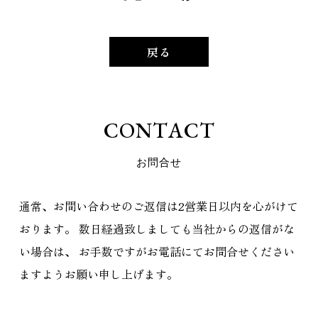
戻る
C
O
N
T
A
C
T
お
問
合
せ
通常、お問い合わせのご返信は2営業日以内を心がけて
おります。
数日経過致しましても当社からの返信がな
い場合は、
お手数ですがお電話にてお問合せください
ますようお願い申し上げます。