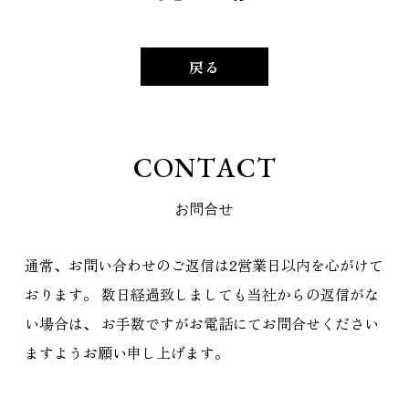
戻る
C
O
N
T
A
C
T
お
問
合
せ
通常、お問い合わせのご返信は2営業日以内を心がけて
おります。
数日経過致しましても当社からの返信がな
い場合は、
お手数ですがお電話にてお問合せください
ますようお願い申し上げます。