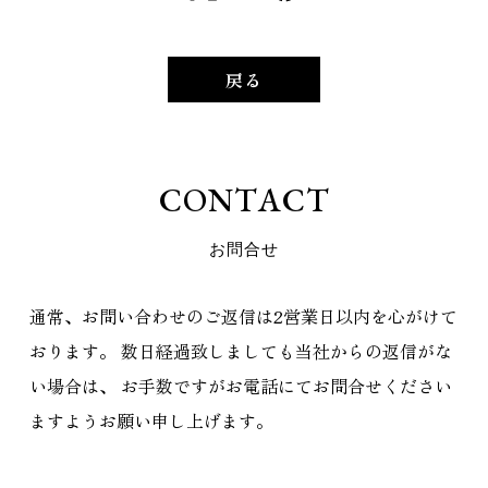
戻る
C
O
N
T
A
C
T
お
問
合
せ
通常、お問い合わせのご返信は2営業日以内を心がけて
おります。
数日経過致しましても当社からの返信がな
い場合は、
お手数ですがお電話にてお問合せください
ますようお願い申し上げます。