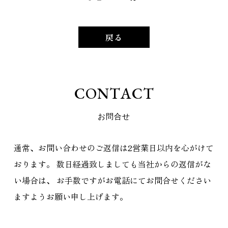
戻る
C
O
N
T
A
C
T
お
問
合
せ
通常、お問い合わせのご返信は2営業日以内を心がけて
おります。
数日経過致しましても当社からの返信がな
い場合は、
お手数ですがお電話にてお問合せください
ますようお願い申し上げます。