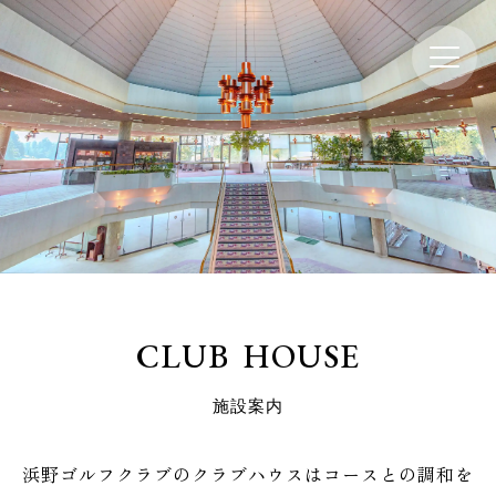
C
L
U
B
H
O
U
S
E
施
設
案
内
浜野ゴルフクラブのクラブハウスはコースとの調和を