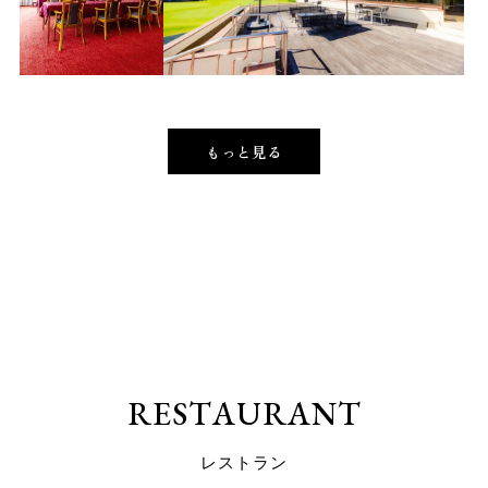
もっと見る
R
E
S
T
A
U
R
A
N
T
レ
ス
ト
ラ
ン