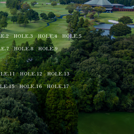
E.2
HOLE.3
HOLE.4
HOLE.5
E.7
HOLE.8
HOLE.9
LE.11
HOLE.12
HOLE.13
LE.15
HOLE.16
HOLE.17