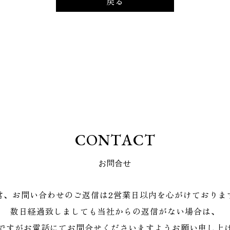
戻る
C
O
N
T
A
C
T
お
問
合
せ
常、お問い合わせのご返信は2営業日以内を心がけておりま
数日経過致しましても当社からの返信がない場合は、
ですがお電話にてお問合せくださいますようお願い申し上