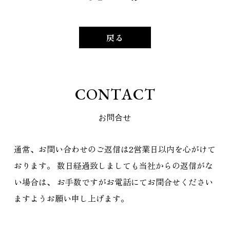
戻る
C
O
N
T
A
C
T
お
問
合
せ
通常、お問い合わせのご返信は2営業日以内を心がけて
おります。
数日経過致しましても当社からの返信がな
い場合は、
お手数ですがお電話にてお問合せください
ますようお願い申し上げます。