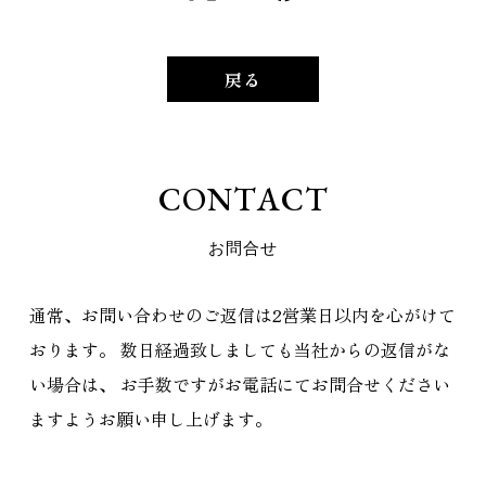
戻る
C
O
N
T
A
C
T
お
問
合
せ
通常、お問い合わせのご返信は2営業日以内を心がけて
おります。
数日経過致しましても当社からの返信がな
い場合は、
お手数ですがお電話にてお問合せください
ますようお願い申し上げます。