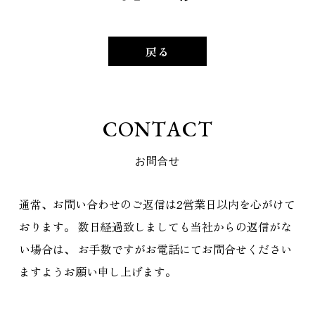
戻る
C
O
N
T
A
C
T
お
問
合
せ
通常、お問い合わせのご返信は2営業日以内を心がけて
おります。
数日経過致しましても当社からの返信がな
い場合は、
お手数ですがお電話にてお問合せください
ますようお願い申し上げます。