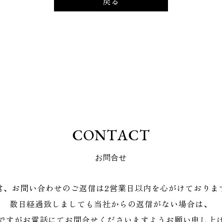
戻る
C
O
N
T
A
C
T
お
問
合
せ
常、お問い合わせのご返信は2営業日以内を心がけておりま
数日経過致しましても当社からの返信がない場合は、
ですがお電話にてお問合せくださいますようお願い申し上