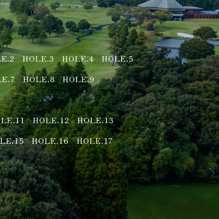
E.2
HOLE.3
HOLE.4
HOLE.5
E.7
HOLE.8
HOLE.9
LE.11
HOLE.12
HOLE.13
LE.15
HOLE.16
HOLE.17