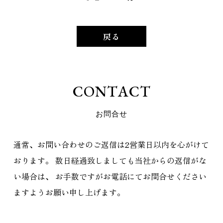
戻る
C
O
N
T
A
C
T
お
問
合
せ
通常、お問い合わせのご返信は2営業日以内を心がけて
おります。
数日経過致しましても当社からの返信がな
い場合は、
お手数ですがお電話にてお問合せください
ますようお願い申し上げます。