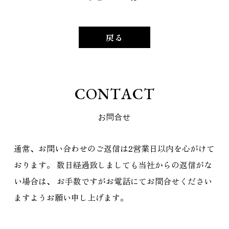
戻る
C
O
N
T
A
C
T
お
問
合
せ
通常、お問い合わせのご返信は2営業日以内を心がけて
おります。
数日経過致しましても当社からの返信がな
い場合は、
お手数ですがお電話にてお問合せください
ますようお願い申し上げます。