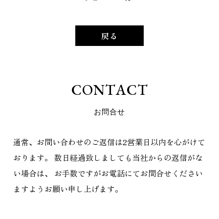
戻る
C
O
N
T
A
C
T
お
問
合
せ
通常、お問い合わせのご返信は2営業日以内を心がけて
おります。
数日経過致しましても当社からの返信がな
い場合は、
お手数ですがお電話にてお問合せください
ますようお願い申し上げます。