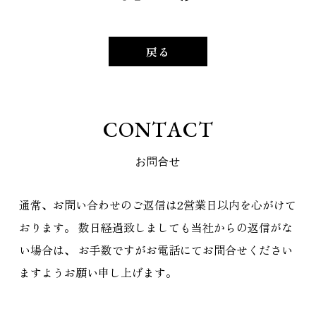
戻る
C
O
N
T
A
C
T
お
問
合
せ
通常、お問い合わせのご返信は2営業日以内を心がけて
おります。
数日経過致しましても当社からの返信がな
い場合は、
お手数ですがお電話にてお問合せください
ますようお願い申し上げます。