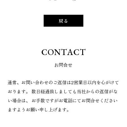
戻る
C
O
N
T
A
C
T
お
問
合
せ
通常、お問い合わせのご返信は2営業日以内を心がけて
おります。
数日経過致しましても当社からの返信がな
い場合は、
お手数ですがお電話にてお問合せください
ますようお願い申し上げます。