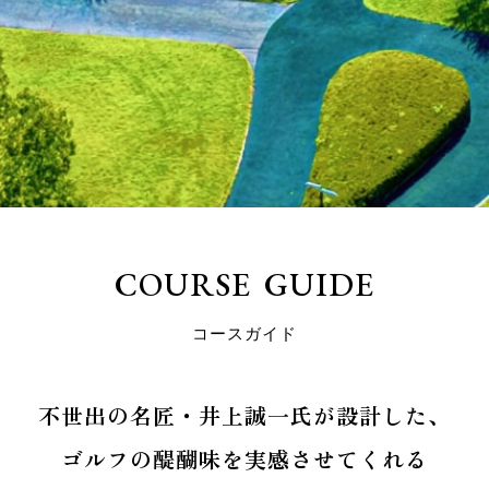
C
O
U
R
S
E
G
U
I
D
E
コ
ー
ス
ガ
イ
ド
不世出の名匠・井上誠一氏が設計した、
ゴルフの醍醐味を実感させてくれる