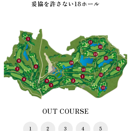
妥協を許さない18ホール
OUT COURSE
1
2
3
4
5