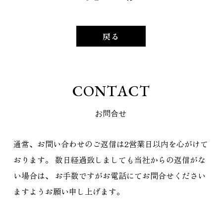
戻る
C
O
N
T
A
C
T
お
問
合
せ
通常、お問い合わせのご返信は2営業日以内を心がけて
おります。
数日経過致しましても当社からの返信がな
い場合は、
お手数ですがお電話にてお問合せください
ますようお願い申し上げます。