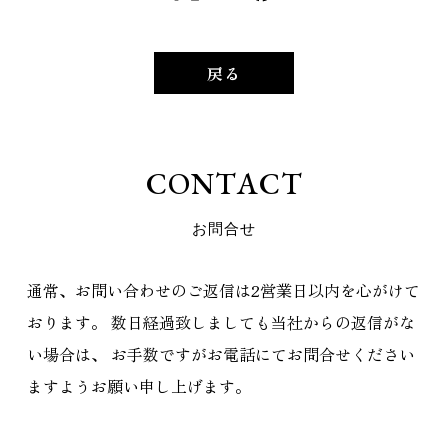
戻る
C
O
N
T
A
C
T
お
問
合
せ
通常、お問い合わせのご返信は2営業日以内を心がけて
おります。
数日経過致しましても当社からの返信がな
い場合は、
お手数ですがお電話にてお問合せください
ますようお願い申し上げます。