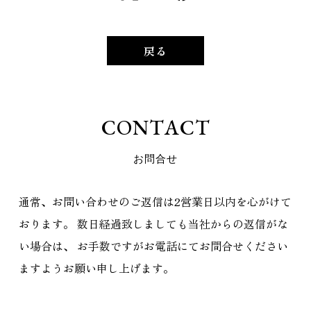
戻る
C
O
N
T
A
C
T
お
問
合
せ
通常、お問い合わせのご返信は2営業日以内を心がけて
おります。
数日経過致しましても当社からの返信がな
い場合は、
お手数ですがお電話にてお問合せください
ますようお願い申し上げます。