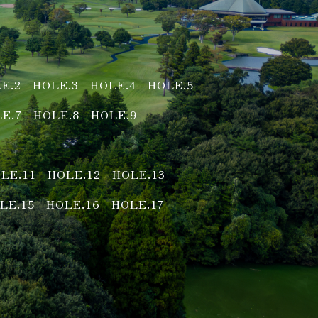
E.2
HOLE.3
HOLE.4
HOLE.5
E.7
HOLE.8
HOLE.9
LE.11
HOLE.12
HOLE.13
LE.15
HOLE.16
HOLE.17