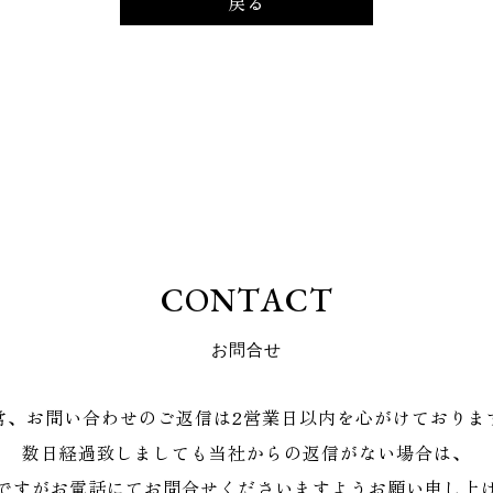
戻る
C
O
N
T
A
C
T
お
問
合
せ
常、お問い合わせのご返信は2営業日以内を心がけておりま
数日経過致しましても当社からの返信がない場合は、
ですがお電話にてお問合せくださいますようお願い申し上