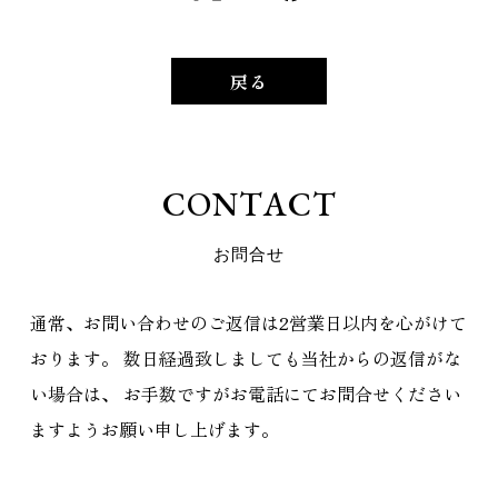
戻る
C
O
N
T
A
C
T
お
問
合
せ
通常、お問い合わせのご返信は2営業日以内を心がけて
おります。
数日経過致しましても当社からの返信がな
い場合は、
お手数ですがお電話にてお問合せください
ますようお願い申し上げます。