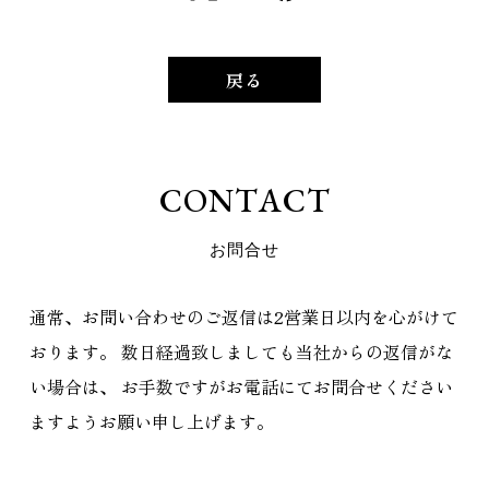
戻る
C
O
N
T
A
C
T
お
問
合
せ
通常、お問い合わせのご返信は2営業日以内を心がけて
おります。
数日経過致しましても当社からの返信がな
い場合は、
お手数ですがお電話にてお問合せください
ますようお願い申し上げます。