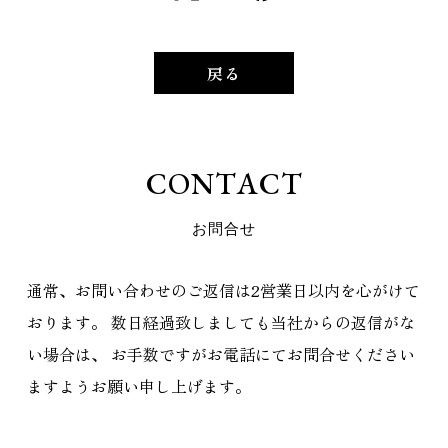
戻る
C
O
N
T
A
C
T
お
問
合
せ
通常、お問い合わせのご返信は2営業日以内を心がけて
おります。
数日経過致しましても当社からの返信がな
い場合は、
お手数ですがお電話にてお問合せください
ますようお願い申し上げます。