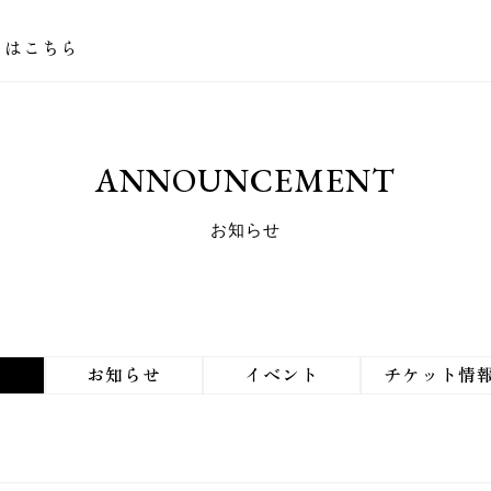
トはこちら
A
N
N
O
U
N
C
E
M
E
N
T
お
知
ら
せ
お知らせ
イベント
チケット情