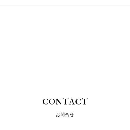
C
O
N
T
A
C
T
お
問
合
せ