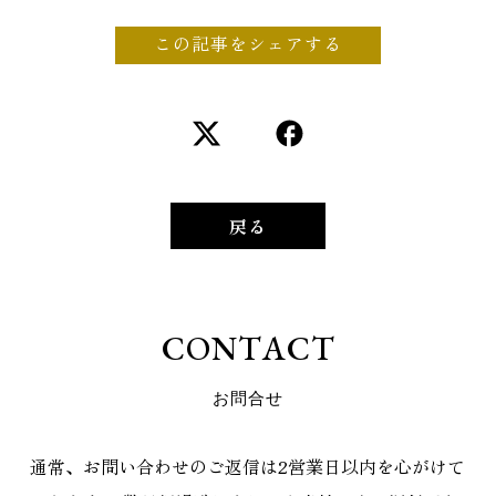
この記事をシェアする
戻る
C
O
N
T
A
C
T
お
問
合
せ
通常、お問い合わせのご返信は2営業日以内を心がけて