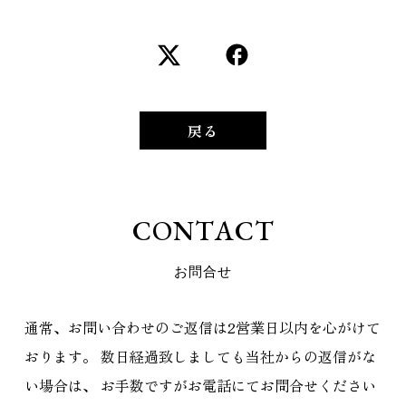
戻る
C
O
N
T
A
C
T
お
問
合
せ
通常、お問い合わせのご返信は2営業日以内を心がけて
おります。
数日経過致しましても当社からの返信がな
い場合は、
お手数ですがお電話にてお問合せください