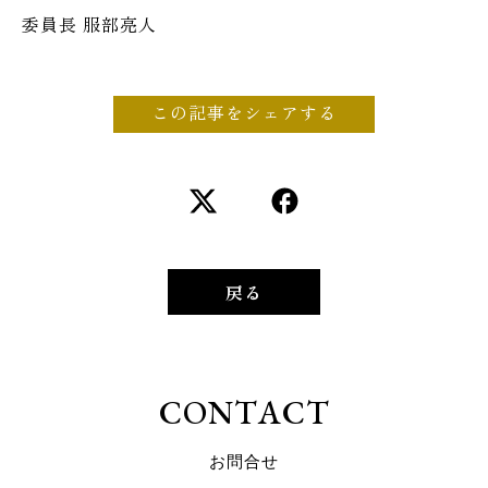
委員長 服部亮人
この記事をシェアする
戻る
C
O
N
T
A
C
T
お
問
合
せ