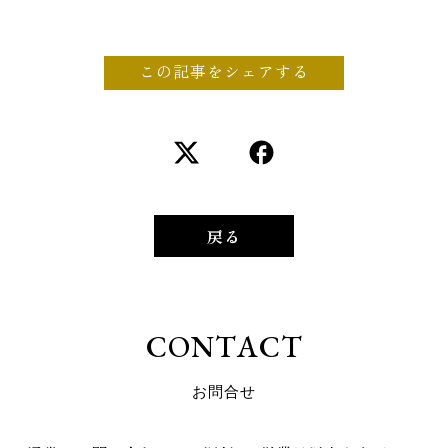
この記事をシェアする
戻る
C
O
N
T
A
C
T
お
問
合
せ