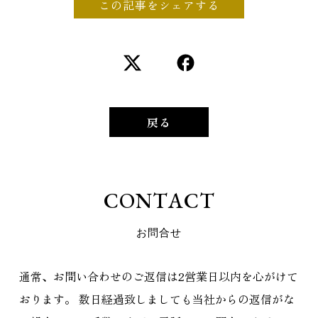
この記事をシェアする
戻る
C
O
N
T
A
C
T
お
問
合
せ
通常、お問い合わせのご返信は2営業日以内を心がけて
おります。
数日経過致しましても当社からの返信がな