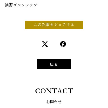
浜野ゴルフクラブ
この記事をシェアする
戻る
C
O
N
T
A
C
T
お
問
合
せ