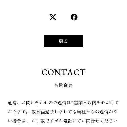
戻る
C
O
N
T
A
C
T
お
問
合
せ
通常、お問い合わせのご返信は2営業日以内を心がけて
おります。
数日経過致しましても当社からの返信がな
い場合は、
お手数ですがお電話にてお問合せください